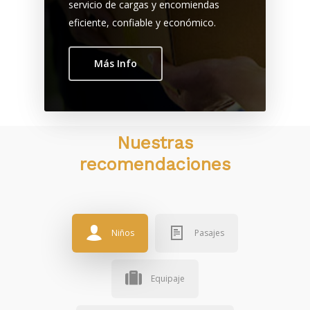
Medios de Pago
servicio de cargas y encomiendas
eficiente, confiable y económico.
Nuestra Flota
Contacto
Más Info
Devolución de Pas
Nuestras
recomendaciones
Niños
Pasajes
Equipaje