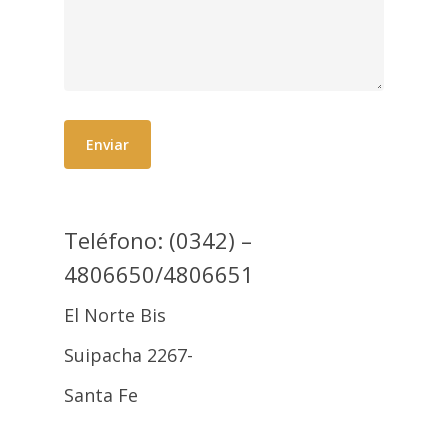
Destinos
Beneficios
Teléfono: (0342) –
4806650/4806651
Medios de Pago
Nuestra Flota
El Norte Bis
Suipacha 2267-
Contacto
Santa Fe
Devolución de Pas